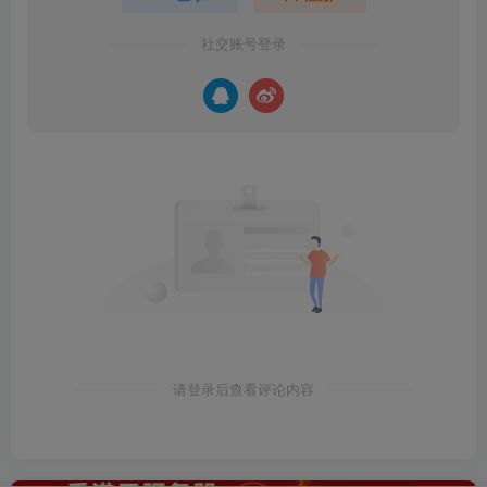
商户AI智能H5客服源码 机器
转防封源码|微信直连|QQ直
人自动聊天多坐席网站IM即
连|提示浏览器打开|带视频搭
时聊天室
建教程
相关推荐
3款网址域名导航页发布页源码
仿东郊到家 全套教程 适配公众号/小程
评论
抢沙发
请登录后发表评论
登录
注册