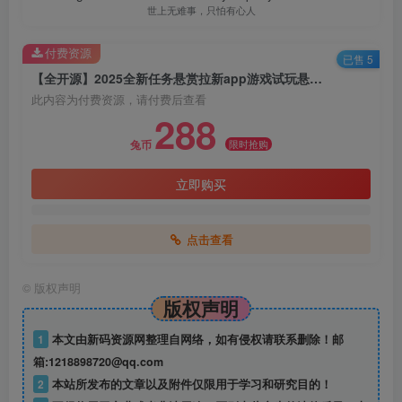
体验地址：联系客服
联系我们 qq:3172017166 微信:yuanmachu
Nothing in the world is difficult if you put your heart into it.