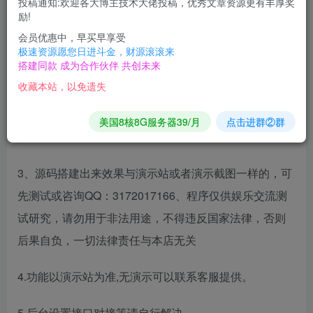
投稿通知:欢迎各大博主技术大佬投稿，优秀文章资源更有丰厚奖
励!
1、本店源码都是经过店主深度测试后上架，用户可放心
会员优惠中，早买早享受
极速资源愿您日进斗金，财源滚滚来
购买
搭建同款 成为合作伙伴 共创未来
收藏本站，以免遗失
2、本店所有商品均为24小时全自动发货，买后无需等
待，收货后不支持任何无理由退款，如程序上的问题可
美国8核8G服务器39/月
点击进群②群
联系客服！
3、源码搭建出来效果与演示站或者演示截图一样的，可
先测试或咨询QQ：3172017166、程序仅供娱乐交流测
试研究，请勿用于非法用途，不得违反国家法律，否则
后果自负，一切法律责任与本店无关
4.功能以演示站为准,无演示可以联系客服提供。
5.后台设置接口对接等请自行解决。