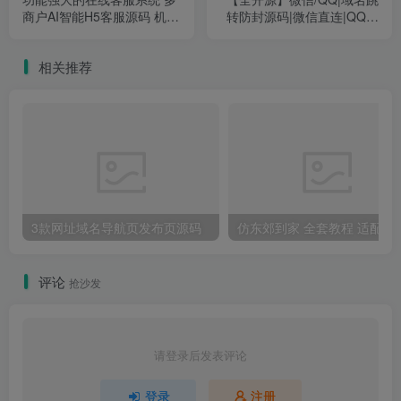
喜欢就支持一下吧
点赞
102
分享
收藏
Stop cheating on your future with your past... it's over.
别再用你的过去欺骗你的未来，过去已经过去了
专业搭建网站
关注
3
36
0
3
4.1W+
行动是根本，想法锦上添花
3款网址域名导航页发布页源码
活码|防封|防报毒|网址跳转|多网址跳转|活码生成
上一篇
下一篇
功能强大的在线客服系统 多
【全开源】微信/QQ|域名跳