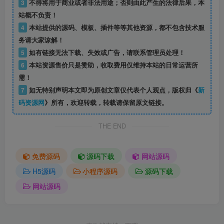
世上无难事，只怕有心人
付费资源
已售 5
【全开源】2025全新任务悬赏拉新app游戏试玩悬赏猫众人帮趣闲赚威客兼职任务源码
此内容为付费资源，请付费后查看
288
限时抢购
兔币
立即购买
点击查看
©
版权声明
版权声明
1
本文由新码资源网整理自网络，如有侵权请联系删除！邮
箱:1218898720@qq.com
2
本站所发布的文章以及附件仅限用于学习和研究目的！