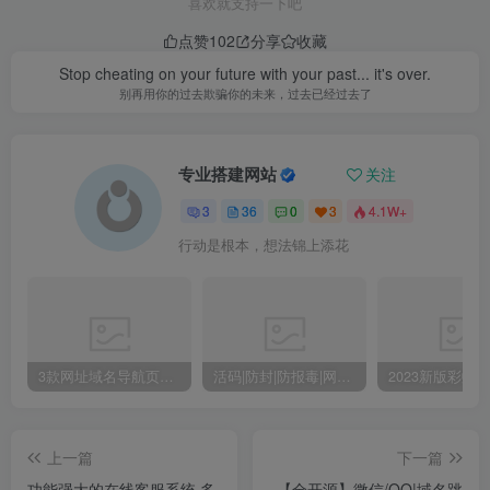
3
不得将用于商业或者非法用途；否则由此产生的法律后果，本
站概不负责！
4
本站提供的源码、模板、插件等等其他资源，都不包含技术服
务请大家谅解！
5
如有链接无法下载、失效或广告，请联系管理员处理！
6
本站资源售价只是赞助，收取费用仅维持本站的日常运营所
需！
7
如无特别声明本文即为原创文章仅代表个人观点，版权归《
新
码资源网
》所有，欢迎转载，转载请保留原文链接。
THE END
免费源码
源码下载
网站源码
H5源码
小程序源码
源码下载
网站源码