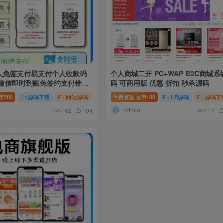
人免签支付易支付个人收款码
个人商城二开 PC+WAP B2C商城系
5微信即时到账免签约支付带
码 可商用版 优惠 折扣 秒杀源码
288
源码下载
网站源码
技术分享
付费资源
源码下载
188
H5源码
网站源码
源码下
币
兔币
admin
442
104
417