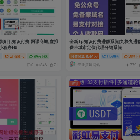
项目,知识付费,网课商城,虚拟
全新Tp知识付费进群系统|九块九进
小程序H5
费带城市定位代理分销系统
程
站源码
活动资讯
源码下载
付费资源
158
H5源码
源码下
兔币
专业搭建网站
0
846
71
779
置顶