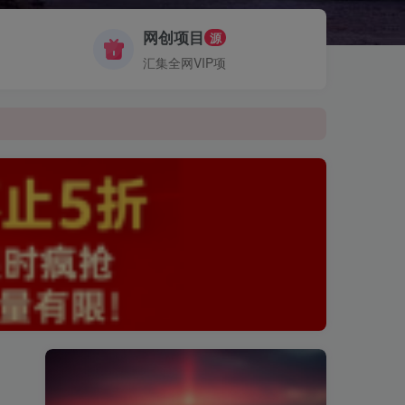
网创项目
源
汇集全网VIP项