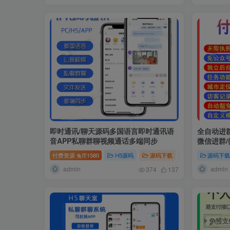
即时通讯/聊天源码多国语言即时通讯语
全自动进群
音APP私聊群聊视频通话多端同步
微信进群/
付费资源
1580
H5源码
源码下载
网创项目
源码下
兔币
admin
admin
374
137