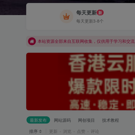
每天更新
新
本站资源全部来自互联网收集，仅供用于学习和交流
每天更新3-8个
本站资源全部来自互联网收集，仅供用于学习和交流
本站资源全部来自互联网收集，仅供用于学习和交流
最新发布
网站源码
网创项目
技术教程
排序
更新
浏览
点赞
评论