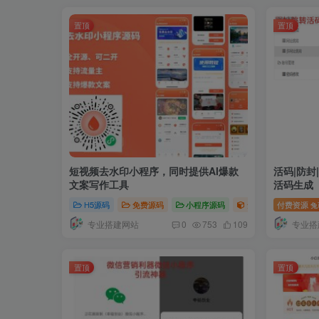
置顶
置顶
短视频去水印小程序，同时提供AI爆款
活码|防封
文案写作工具
活码生成
H5源码
免费源码
小程序源码
免费源码
付费资源
技术
兔
专业搭建网站
专业搭
0
753
109
置顶
置顶