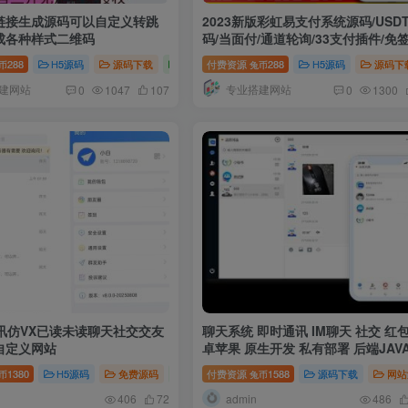
链接生成源码可以自定义转跳
2023新版彩虹易支付系统源码/USD
成各种样式二维码
码/当面付/通道轮询/33支付插件/免
支付系统
站源码
288
H5源码
源码下载
网站源码
付费资源
网站源码
288
H5源码
源码下
币
兔币
建网站
专业搭建网站
0
1047
107
0
1300
讯仿VX已读未读聊天社交交友
聊天系统 即时通讯 IM聊天 社交 红包
自定义网站
卓苹果 原生开发 私有部署 后端JAV
1380
H5源码
免费源码
小程序源码
付费资源
免费源码
1588
源码下载
技术分享
网站
币
兔币
admin
406
72
486