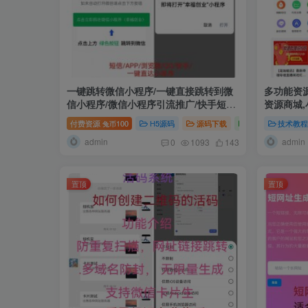
一键跳转微信小程序/一键直接跳转到微
多功能资源
信小程序/微信小程序引流推广/快手短信
资源商城,
APP浏览器
付费资源
100
H5源码
源码下载
网站源码
技术教
网
兔币
admin
admin
0
1093
143
置顶
置顶