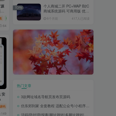
个人商城二开 PC+WAP B2C
T源
TOP6
商城系统源码 可商用版 优惠
签约
折扣 秒杀源码
6个月前
417人已阅读
载
网站源码
网站源码
# 支付；易支付
64
热门文章
 安
3款网址域名导航页发布页源码
A
仿东郊到家 全套教程 适配公众号/小程序/APP 同城到家 同城推拿 技师入驻
源码
源码下载
源码下载
网站源码
149
活码|防封|防报毒|网址跳转|多网址跳转|活码生成