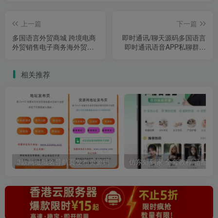
上一篇
下一篇
多国语言外贸商城 跨境电商
即时通讯/聊天源码多国语言
外贸销售电子商务海外贸易
即时通讯语音APP私聊群聊
自适应手机
视频通话多端同步
相关推荐
3款网址域名导航页发布页源码
仿东郊到家 全套教程 适配公众号/小程