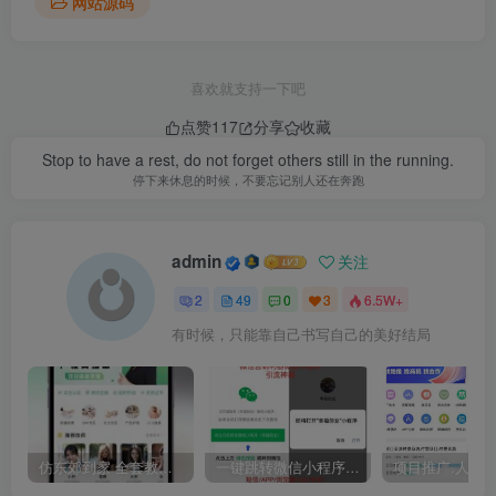
网站源码
喜欢就支持一下吧
点赞
117
分享
收藏
Stop to have a rest, do not forget others still in the running.
停下来休息的时候，不要忘记别人还在奔跑
admin
关注
2
49
0
3
6.5W+
有时候，只能靠自己书写自己的美好结局
仿东郊到家 全套教程 适配公众号/小程序/APP 同城到家 同城推拿 技师入驻
一键跳转微信小程序/一键直接跳转到微信小程序/微信小程序引流推广/快手短信APP浏览器