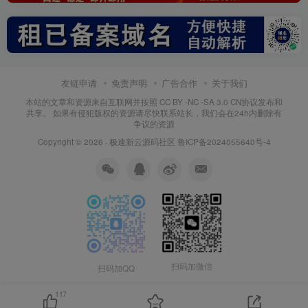
友链申请
免责声明
广告合作
关于我们
本站的文章和资源来自互联网并按照 CC BY -NC -SA 3.0 CN协议发布和
共享。 如果有侵犯版权的资源请尽快联系站长，我们会在24h内删除有
争议的资源
Copyright © 2026 ·
极速新云源码社区
鲁ICP备2024055640号-4
扫码加微信
扫码加QQ
117