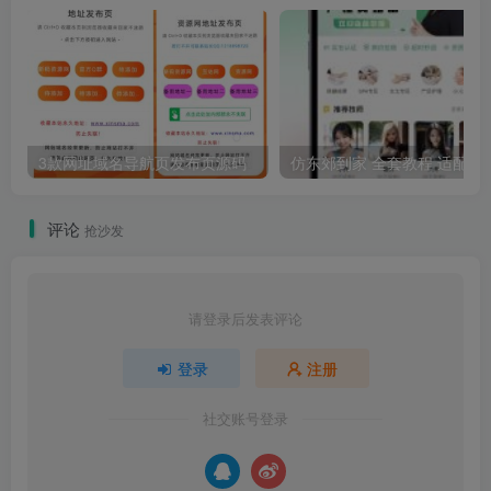
3款网址域名导航页发布页源码
仿东郊到家 全套教程 适配公众号/小程
评论
抢沙发
请登录后发表评论
登录
注册
社交账号登录