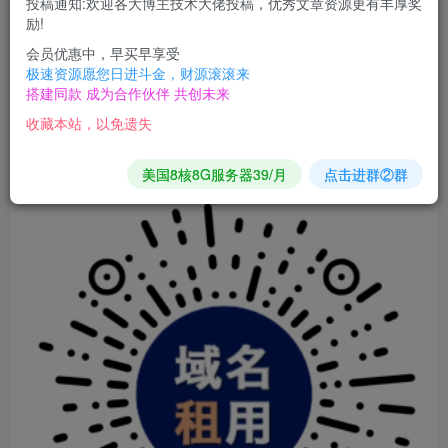
投稿通知:欢迎各大博主技术大佬投稿，优秀文章资源更有丰厚奖
二级域名(备案域名)分发小程序，全自动解析，到期自动
励!
会员优惠中，早买早享受
删除解析。
极速资源愿您日进斗金，财源滚滚来
搭建同款 成为合作伙伴 共创未来
前端演示：小程序：快租域名
收藏本站，以免遗失
其他演示请关注公众号：【新码创业】查看
美国8核8G服务器39/月
点击进群②群