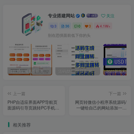
专业搭建网站
关注
3
36
0
3
4.1W+
别在恐惧面前低下你的头
3款网址域名导航页发布页源码
活码|防封|防报毒|网址跳转|多网址跳转|活码生成
上一篇
下一篇
PHP自适应界面APP导航页
网页转微信小程序系统源码/
面源码引导页跳转PC手机独
一键给自己的网站添加一个
立后台
微信小程序
相关推荐