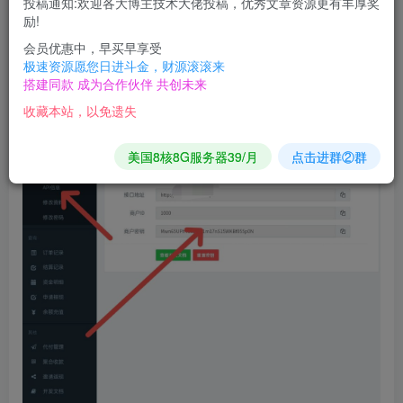
投稿通知:欢迎各大博主技术大佬投稿，优秀文章资源更有丰厚奖
下面详解支付配置教程。首先打开易支付后台，点击用
励!
会员优惠中，早买早享受
户资料-复制接口地址-商户Id 密钥-到分站后台支付设置
极速资源愿您日进斗金，财源滚滚来
里的易支付设置-填写对应的内容。
搭建同款 成为合作伙伴 共创未来
收藏本站，以免遗失
美国8核8G服务器39/月
点击进群②群