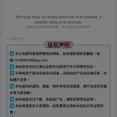
Worrying does not empty tomorrow of its troubles, it
empties today of its strength.
担忧不会清空明日的烦恼，它只会丧失今日的勇气
©
版权声明
版权声明
1
本文由新码资源网整理自网络，如有侵权请联系删除！邮
箱:1218898720@qq.com
2
本站所发布的文章以及附件仅限用于学习和研究目的！
3
不得将用于商业或者非法用途；否则由此产生的法律后果，本
站概不负责！
4
本站提供的源码、模板、插件等等其他资源，都不包含技术服
务请大家谅解！
5
如有链接无法下载、失效或广告，请联系管理员处理！
6
本站资源售价只是赞助，收取费用仅维持本站的日常运营所
需！