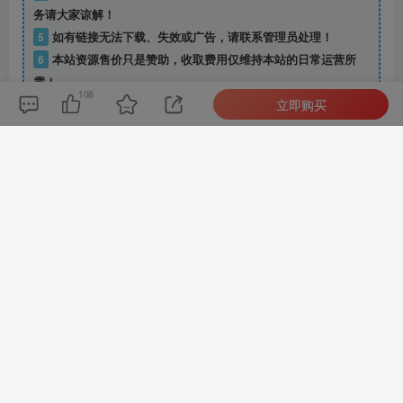
务请大家谅解！
5
如有链接无法下载、失效或广告，请联系管理员处理！
6
本站资源售价只是赞助，收取费用仅维持本站的日常运营所
需！
108
立即购买
7
如无特别声明本文即为原创文章仅代表个人观点，版权归《
新
码资源网
》所有，欢迎转载，转载请保留原文链接。
THE END
源码下载
网站源码
H5源码
小程序源码
源码下载
网站源码
喜欢就支持一下吧
点赞
108
分享
收藏
Smash the waves would rather get in the way of the reef hill,
also not willing to take a step back.