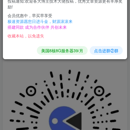
投稿通知:欢迎各大博主技术大佬投稿，优秀文章资源更有丰厚奖
励!
答题考试系统基于FastAdmin+ThinkPHP+Uniapp开发
会员优惠中，早买早享受
极速资源愿您日进斗金，财源滚滚来
的小程序答题考试系统，提供了多种试题类型和难度选
搭建同款 成为合作伙伴 共创未来
择，支持练习、正式考试及补考模式。系统提供完整的
收藏本站，以免遗失
前后台无加密源代码，并支持私有化部署
。
美国8核8G服务器39/月
点击进群②群
扫码查看演示