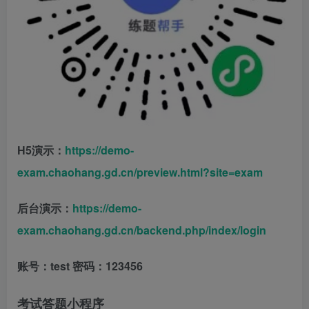
H5演示：
https://demo-
exam.chaohang.gd.cn/preview.html?site=exam
后台演示：
https://demo-
exam.chaohang.gd.cn/backend.php/index/login
账号：test 密码：123456
考试答题小程序