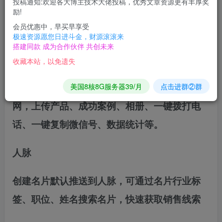
投稿通知:欢迎各大博主技术大佬投稿，优秀文章资源更有丰厚奖
商品详情
励!
会员优惠中，早买早享受
极速资源愿您日进斗金，财源滚滚来
小程序名片生成系统
搭建同款 成为合作伙伴 共创未来
收藏本站，以免遗失
一款基于ThinkPHP+原生微信小程序开发的可
在线生成电子名片的微信小程序，包含微官
美国8核8G服务器39/月
点击进群②群
网，上传产品、成功案例、相册、一键拨打电
话、一键复制微信号、数据统计等。
人脉
创建名片默认推送到人脉，可通过名片行业标
签、职位、姓名搜索名片，快速获取销售线索