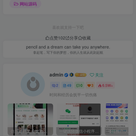
网站源码
喜欢就支持一下吧
点赞
102
分享
收藏
pencil and a dream can take you anywhere.
拿起笔，写下你的梦想，你的人生就从此刻起航
admin
关注
2
49
0
3
6.5W+
时间和经历会抚平一切伤痛
仿东郊到家 全套教程 适配公众号/小程序/APP 同城到家 同城推拿 技师入驻
一键跳转微信小程序/一键直接跳转到微信小程序/微信小程序引流推广/快手短信APP浏览器