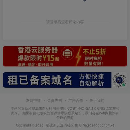
请登录后查看评论内容
友链申请
免责声明
广告合作
关于我们
本站的文章和资源来自互联网并按照 CC BY -NC -SA 3.0 CN协议发布和
共享。 如果有侵犯版权的资源请尽快联系站长，我们会在24h内删除有
争议的资源
Copyright © 2026 ·
极速新云源码社区
鲁ICP备2024055640号-4