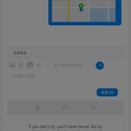
If you don’t try, you’ll never know. So try.