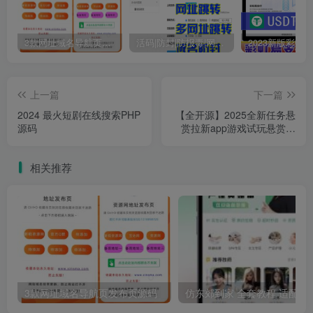
3款网址域名导航页发布页源码
活码|防封|防报毒|网址跳转|多网址跳转|活码生成
上一篇
下一篇
2024 最火短剧在线搜索PHP
【全开源】2025全新任务悬
源码
赏拉新app游戏试玩悬赏猫
众人帮趣闲赚威客兼职任务
源码
相关推荐
3款网址域名导航页发布页源码
仿东郊到家 全套教程 适配公众号/小程