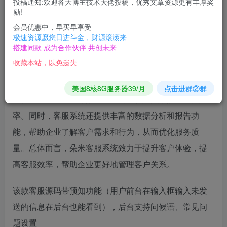
投稿通知:欢迎各大博主技术大佬投稿，优秀文章资源更有丰厚奖
励!
源码简介：
会员优惠中，早买早享受
极速资源愿您日进斗金，财源滚滚来
搭建同款 成为合作伙伴 共创未来
在线客服系统是一款全功能的客户服务解决方案，提供
收藏本站，以免遗失
多渠道支持（如在线聊天、邮件、电话等），帮助企业
建立与客户的实时互动。该系统具有智能分流功能，可
美国8核8G服务器39/月
点击进群②群
以快速将客户请求分配给适当的客服人员，提高工作效
率。同时，客服系统还提供丰富的数据分析和报告功
能，帮助企业了解客户需求和行为，从而优化服务质
量。总体而言，朵米客服系统致力于提升客户体验，提
高客服效率，帮助企业更好地管理客户关系。
该款客服源码带预知功能（用户前台在输入框输入未发
送的信息在后台也能看到），后台支持问候语、常见问
题设置