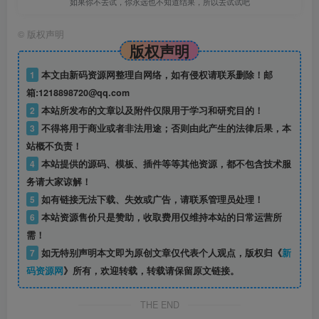
如果你不去试，你永远也不知道结果，所以去试试吧
©
版权声明
版权声明
1
本文由新码资源网整理自网络，如有侵权请联系删除！邮
箱:1218898720@qq.com
2
本站所发布的文章以及附件仅限用于学习和研究目的！
3
不得将用于商业或者非法用途；否则由此产生的法律后果，本
站概不负责！
4
本站提供的源码、模板、插件等等其他资源，都不包含技术服
务请大家谅解！
5
如有链接无法下载、失效或广告，请联系管理员处理！
6
本站资源售价只是赞助，收取费用仅维持本站的日常运营所
需！
7
如无特别声明本文即为原创文章仅代表个人观点，版权归《
新
码资源网
》所有，欢迎转载，转载请保留原文链接。
THE END