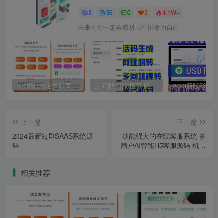
3
36
0
3
4.1W+
未来的你一定会感谢现在拼命的自己
3款网址域名导航页发布页源码
活码|防封|防报毒|网址跳转|多网址跳转|活码生成
上一篇
下一篇
2024最新短剧SAAS系统源
功能强大的在线客服系统 多
码
商户AI智能H5客服源码 机器
人自动聊天多坐席网站IM即
时聊天室
相关推荐