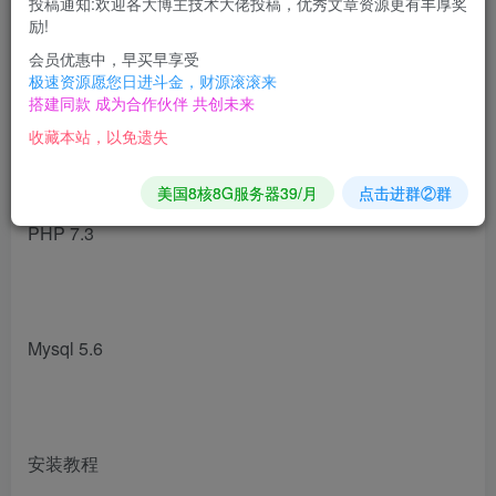
投稿通知:欢迎各大博主技术大佬投稿，优秀文章资源更有丰厚奖
搜索神器源码，自带本地数据库500+数据，共有
励!
会员优惠中，早买早享受
6000+短剧视频，与短剧猫一样。
极速资源愿您日进斗金，财源滚滚来
搭建同款 成为合作伙伴 共创未来
收藏本站，以免遗失
搭建环境
美国8核8G服务器39/月
点击进群②群
PHP 7.3
Mysql 5.6
安装教程