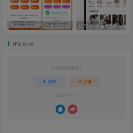
3款网址域名导航页发布页源码
仿东郊到家 全套教程 适配公众号/小程
评论
抢沙发
请登录后发表评论
登录
注册
社交账号登录