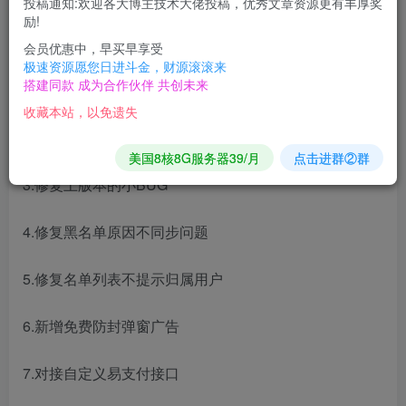
投稿通知:欢迎各大博主技术大佬投稿，优秀文章资源更有丰厚奖
励!
V5.6版
会员优惠中，早买早享受
极速资源愿您日进斗金，财源滚滚来
搭建同款 成为合作伙伴 共创未来
1.用户编辑时间同步添加的
收藏本站，以免遗失
2.优化防封方式模板
美国8核8G服务器39/月
点击进群②群
3.修复上版本的小BUG
4.修复黑名单原因不同步问题
5.修复名单列表不提示归属用户
6.新增免费防封弹窗广告
7.对接自定义易支付接口