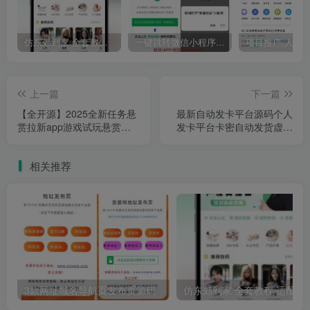
仿东郊到家 全套教程 适配公众号/小程序/APP 同城到家 同城推拿 技师入驻
一键跳转微信小程序/一键直接跳转到微信小程序/微信小程序引流推广/快手短信APP浏览器
上一篇
下一篇
【全开源】2025全新任务悬
最新自动发卡平台源码个人
赏拉新app游戏试玩悬赏猫
发卡平台卡密自动发货虚拟
众人帮趣闲赚威客兼职任务
物品自动发货发卡源码
源码
相关推荐
3款网址域名导航页发布页源码
仿东郊到家 全套教程 适配公众号/小程