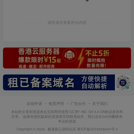
请登录后查看评论内容
友链申请
免责声明
广告合作
关于我们
本站的文章和资源来自互联网并按照 CC BY -NC -SA 3.0 CN协议发布和
共享。 如果有侵犯版权的资源请尽快联系站长，我们会在24h内删除有
争议的资源
Copyright © 2026 ·
极速新云源码社区
鲁ICP备2024055640号-4