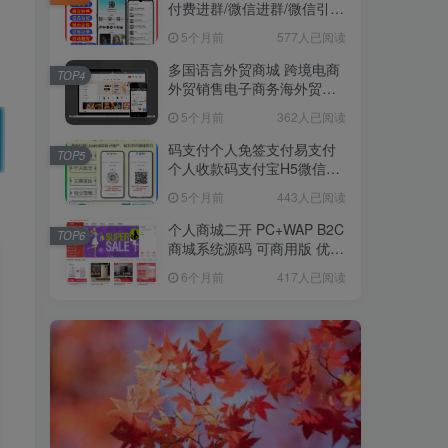
付费进群/微信进群/微信引
流/微信裂变/微信分享
5个月前
577人已阅读
多国语言外贸商城 跨境电商
TOP4
外贸销售电子商务海外贸易
自适应手机
5个月前
362人已阅读
码支付个人免签支付易支付
TOP5
个人收款码支付宝H5微信即
时到账免签约支付带APP监
5个月前
443人已阅读
控
个人商城二开 PC+WAP B2C
TOP6
商城系统源码 可商用版 优惠
折扣 秒杀源码
6个月前
417人已阅读