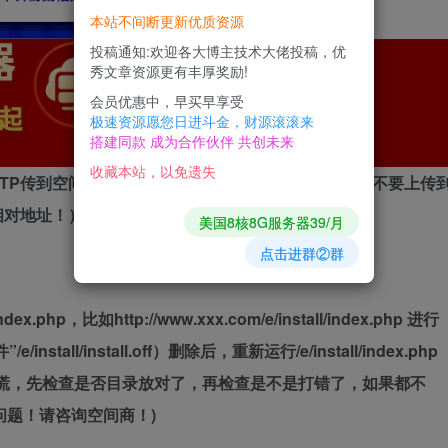
本站不间断更新优质资源
投稿通知:欢迎各大博主技术大佬投稿，优
秀文章资源更有丰厚奖励!
会员优惠中，早买早享受
极速资源愿您日进斗金，财源滚滚来
搭建同款 成为合作伙伴 共创未来
收藏本站，以免遗失
TP传到空间里。所有文件夹和文件到空间根目录，请不要上传
相对地址！）
美国8核8G服务器39/月
点击进群②群
php，比如http://www.xxx.com/e/install/index.php 进行
ll/install.off）删除后，重新运行/e/install/index.php
惊慌，先检查是否目录放对了，再检查是不是打错了，如果都不
问题！请咨询空间商！)