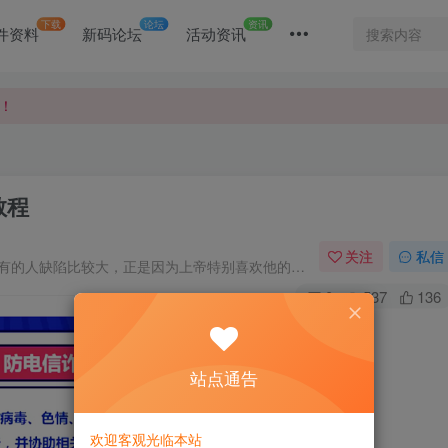
下载
论坛
资讯
件资料
新码论坛
活动资讯
！
！
！
教程
关注
私信
每个人都会有缺陷，就像被上帝咬过的苹果，有的人缺陷比较大，正是因为上帝特别喜欢他的芬芳
0
537
136
站点通告
欢迎客观光临本站