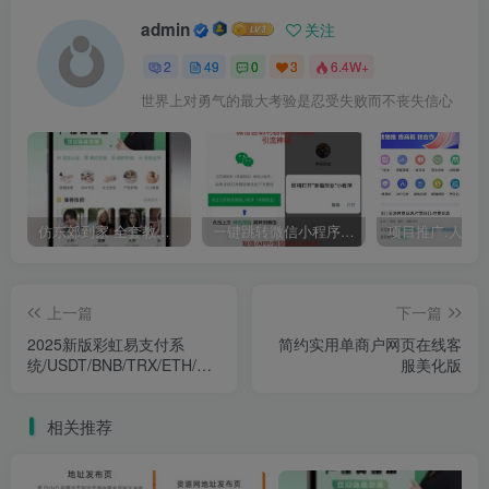
admin
关注
2
49
0
3
6.4W+
世界上对勇气的最大考验是忍受失败而不丧失信心
仿东郊到家 全套教程 适配公众号/小程序/APP 同城到家 同城推拿 技师入驻
一键跳转微信小程序/一键直接跳转到微信小程序/微信小程序引流推广/快手短信APP浏览器
上一篇
下一篇
2025新版彩虹易支付系
简约实用单商户网页在线客
统/USDT/BNB/TRX/ETH/通
服美化版
道轮询/55支付插件/免签约
支付系统
相关推荐