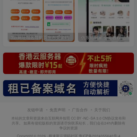
3款网址域名导航页发布页源码
仿东郊到家 全套教程 适配公众号/小程
友链申请
免责声明
广告合作
关于我们
本站的文章和资源来自互联网并按照 CC BY -NC -SA 3.0 CN协议发布和
共享。 如果有侵犯版权的资源请尽快联系站长，我们会在24h内删除有
争议的资源
Copyright © 2026 ·
极速新云源码社区
鲁ICP备2024055640号-4