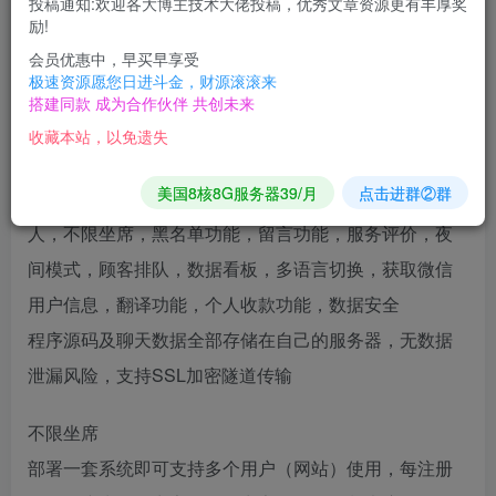
投稿通知:欢迎各大博主技术大佬投稿，优秀文章资源更有丰厚奖
励!
会员优惠中，早买早享受
功能介绍 ↓
极速资源愿您日进斗金，财源滚滚来
搭建同款 成为合作伙伴 共创未来
客服系统源码涵盖功能
收藏本站，以免遗失
快捷回复，常见问题，消息预知，消息撤回，消息抖
美国8核8G服务器39/月
点击进群②群
动，语音功能，访问地区显示，访问来源地址，机器
人，不限坐席，黑名单功能，留言功能，服务评价，夜
间模式，顾客排队，数据看板，多语言切换，获取微信
用户信息，翻译功能，个人收款功能，数据安全
程序源码及聊天数据全部存储在自己的服务器，无数据
泄漏风险，支持SSL加密隧道传输
不限坐席
部署一套系统即可支持多个用户（网站）使用，每注册