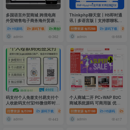
多国语言外贸商城 跨境电商
Thinkphp聊天室丨H5即时通
外贸销售电子商务海外贸易 自
讯丨多语言版丨支持群聊私聊
适应手机
丨多人在线实时聊天丨可封装
H5源码
源码下载
网创项目
付费资源
免费源码
288
源码下载
源码下载
网站源
网
兔币
APP
admin
admin
362
668
码支付个人免签支付易支付个
个人商城二开 PC+WAP B2C
人收款码支付宝H5微信即时到
商城系统源码 可商用版 优惠
账免签约支付带APP监控
折扣 秒杀源码
付费资源
288
源码下载
网站源码
付费资源
技术分享
188
H5源码
源码下载
源
兔币
兔币
admin
admin
443
417