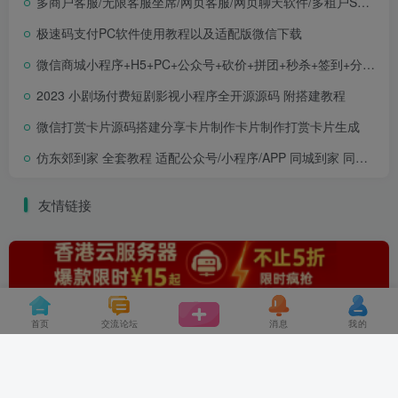
轮询/55支付插件/免签约支付
系统
极速码支付PC软件使用教程以
答题考试系统题目搜索练题模
及适配版微信下载
式积分会员功能考场考试多种
报名方式微信小程序H5版本
技术教程
资料下载
软件下载
付费资源
技术分享
588
H5源码
小
兔币
admin
admin
492
561
首页
交流论坛
消息
我的