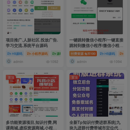
项目推广.人脉社区.投放广告.
一键跳转微信小程序/一键直接
学习交流.系统平台源码
跳转到微信小程序/微信小程序
引流推广/快手短信APP浏览器
H5源码
小程序源码
源码下载
付费资源
100
H5源码
源
兔币
admin
admin
1092
1094
置顶
置顶
多功能资源项目,知识付费,网
全新Tp知识付费进群系统|九
课商城,虚拟资源商城,小程序
块九进群付费带城市定位代理