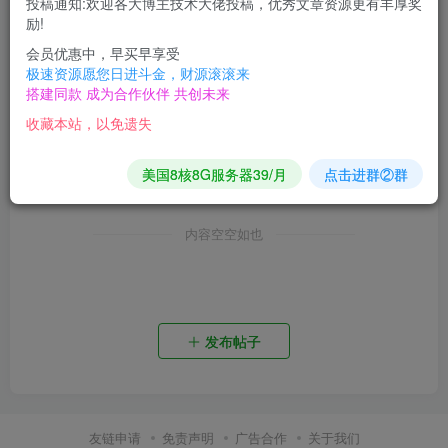
投稿通知:欢迎各大博主技术大佬投稿，优秀文章资源更有丰厚奖
励!
会员优惠中，早买早享受
极速资源愿您日进斗金，财源滚滚来
搭建同款 成为合作伙伴 共创未来
收藏本站，以免遗失
美国8核8G服务器39/月
点击进群②群
内容空空如也
发布帖子
友链申请
免责声明
广告合作
关于我们