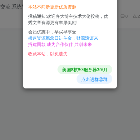
习交流,系统平台源码
10
本站不间断更新优质资源
639
0
2
投稿通知:欢迎各大博主技术大佬投稿，优
秀文章资源更有丰厚奖励!
会员优惠中，早买早享受
极速资源愿您日进斗金，财源滚滚来
搭建同款 成为合作伙伴 共创未来
收藏本站，以免遗失
美国8核8G服务器39/月
点击进群②群