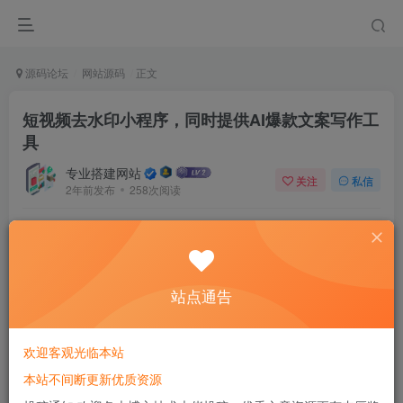
源码论坛
网站源码
正文
短视频去水印小程序，同时提供AI爆款文案写作工
具
专业搭建网站
关注
私信
2年前发布
258次阅读
出一套去水印小程序源码，含前后端，全开源，可二
开，支持流量主，支持解析接口轮训，支持AI爆款文
案，支持小程序友链等等，详私聊v:yuanmachu
站点通告
演示#小程序:共创梦想
欢迎客观光临本站
本站不间断更新优质资源