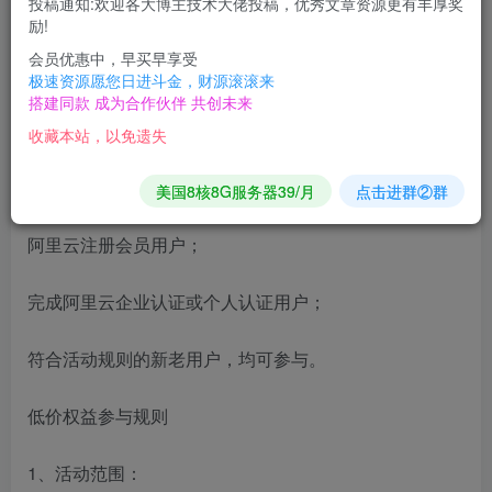
投稿通知:欢迎各大博主技术大佬投稿，优秀文章资源更有丰厚奖
励!
活动时间：2023年10月31日0点0分0秒至2026年3月31
会员优惠中，早买早享受
日23点59分59秒。
极速资源愿您日进斗金，财源滚滚来
搭建同款 成为合作伙伴 共创未来
活动对象
收藏本站，以免遗失
满足以下全部条件的阿里云用户：
美国8核8G服务器39/月
点击进群②群
阿里云注册会员用户；
完成阿里云企业认证或个人认证用户；
符合活动规则的新老用户，均可参与。
低价权益参与规则
1、活动范围：