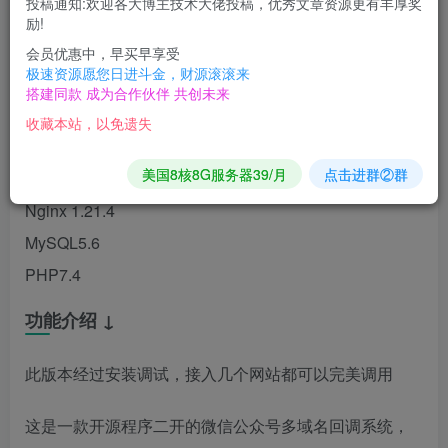
投稿通知:欢迎各大博主技术大佬投稿，优秀文章资源更有丰厚奖
励!
会员优惠中，早买早享受
服务器环境 ↓
极速资源愿您日进斗金，财源滚滚来
搭建同款 成为合作伙伴 共创未来
测试环境：
收藏本站，以免遗失
CentOS 7.9
美国8核8G服务器39/月
点击进群②群
宝塔面板
Nginx 1.21.4
MySQL5.6
PHP7.4
功能介绍 ↓
此版本经过安装调试，接入几个网站都可以完美调用
这是一款开源程序二开的微信公众号多域名回调系统，