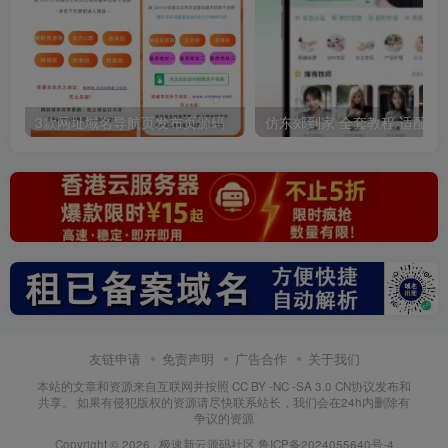
3款网址域名导航页发布页源码
仿东郊到家 全套教程 适配公众号/小程
友链申请
免责声明
广告合作
关于我们
本站的文章和资源来自互联网并按照 CC BY -NC -SA 3.0 CN协议发布和
共享。 如果有侵犯版权的资源请尽快联系站长，我们会在24h内删除有
争议的资源
Copyright © 2026 ·
极速新云源码社区
鲁ICP备2024055640号-4