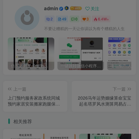
admin
关注
2
49
0
3
6.4W+
不要让糟糕的一天让你误以为有个糟糕的人生
仿东郊到家 全套教程 适配公众号/小程序/APP 同城到家 同城推拿 技师入驻
一键跳转微信小程序/一键直接跳转到微信小程序/微信小程序引流推广/快手短信APP浏览器
上一篇
下一篇
上门预约服务家政系统同城
2026马年运势姻缘算命宝宝
预约家居安装搬家跑腿保洁
起名塔罗风水测算周易占卜
月嫂到家H5+小程序源码
八字测算源码付费测算
相关推荐