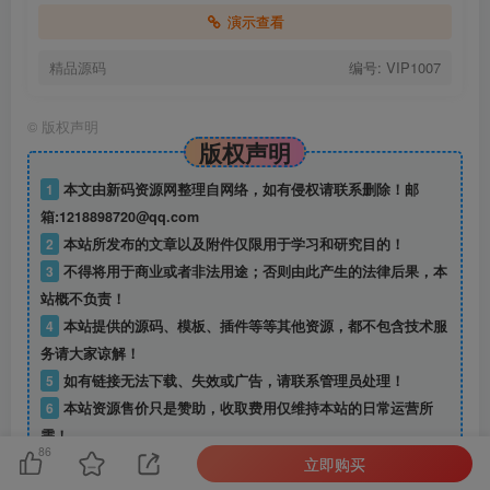
演示查看
精品源码
编号: VIP1007
©
版权声明
版权声明
1
本文由新码资源网整理自网络，如有侵权请联系删除！邮
箱:1218898720@qq.com
2
本站所发布的文章以及附件仅限用于学习和研究目的！
3
不得将用于商业或者非法用途；否则由此产生的法律后果，本
站概不负责！
4
本站提供的源码、模板、插件等等其他资源，都不包含技术服
务请大家谅解！
5
如有链接无法下载、失效或广告，请联系管理员处理！
6
本站资源售价只是赞助，收取费用仅维持本站的日常运营所
需！
86
立即购买
7
如无特别声明本文即为原创文章仅代表个人观点，版权归《
新