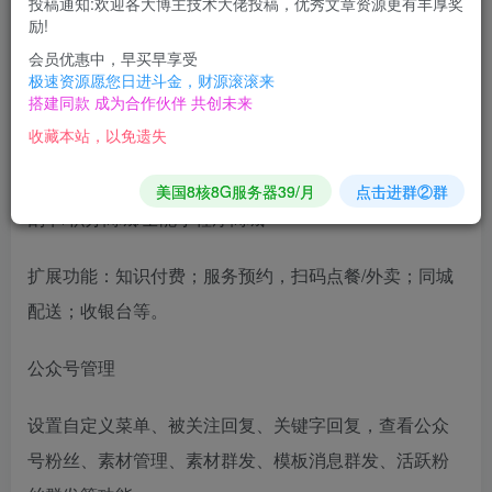
投稿通知:欢迎各大博主技术大佬投稿，优秀文章资源更有丰厚奖
励!
会员优惠中，早买早享受
功能介绍 ↓
极速资源愿您日进斗金，财源滚滚来
搭建同款 成为合作伙伴 共创未来
具体功能咨询客服查看案例演示
收藏本站，以免遗失
商城系统:小程序商城/砍价/拼团/秒杀/预约/多商户/抽/刮
美国8核8G服务器39/月
点击进群②群
刮卡/积分商城/全能小程序商城
扩展功能：知识付费；服务预约，扫码点餐/外卖；同城
配送；收银台等。
公众号管理
设置自定义菜单、被关注回复、关键字回复，查看公众
号粉丝、素材管理、素材群发、模板消息群发、活跃粉