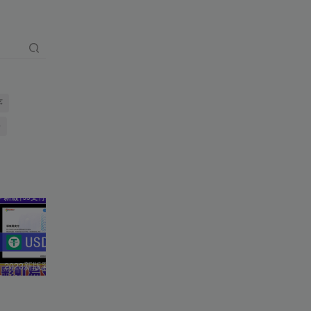
序
录
2023新版彩虹易支付系统源码/USDT源码/当面付/通道轮询/33支付插件/免签约支付系统
付费进群源码使用文档