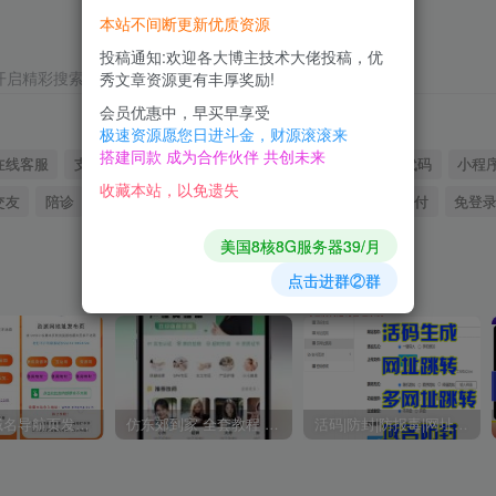
本站不间断更新优质资源
投稿通知:欢迎各大博主技术大佬投稿，优
开启精彩搜索
秀文章资源更有丰厚奖励!
会员优惠中，早买早享受
极速资源愿您日进斗金，财源滚滚来
搭建同款 成为合作伙伴 共创未来
在线客服
支付
进群
付费进群
视频
项目
广告代码
小程
收藏本站，以免遗失
交友
陪诊
论坛
公众号
卡片
到家
知识
易支付
免登
美国8核8G服务器39/月
点击进群②群
3款网址域名导航页发布页源码
仿东郊到家 全套教程 适配公众号/小程序/APP 同城到家 同城推拿 技师入驻
活码|防封|防报毒|网址跳转|多网址跳转|活码生成